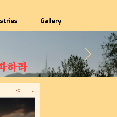
stries
Gallery
파하라